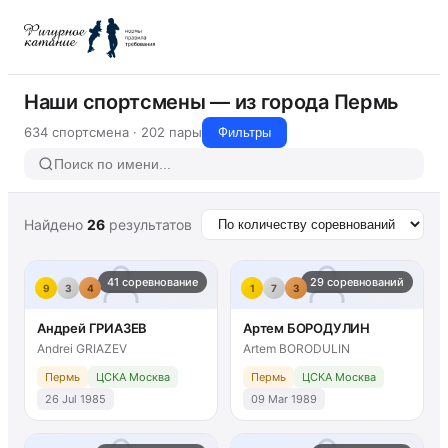
Наши спортсмены — из города Пермь
634 спортсмена · 202 пары
Фильтры
Найдено
26
результатов
41 соревнование
29 соревнований
9
3
4
1
7
3
Андрей ГРИАЗЕВ
Артем БОРОДУЛИН
Andrei GRIAZEV
Artem BORODULIN
Пермь
ЦСКА Москва
Пермь
ЦСКА Москва
26 Jul 1985
09 Mar 1989