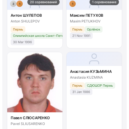
20 соревнований
1 соревнование
3
1
1
Антон ШУЛЕПОВ
Максим ПЕТУХОВ
Anton SHULEPOV
Maxim PETUKHOV
Пермь
Пермь
Орлёнок
Олимпийская школа Санкт-Петербург
21 Nov 1991
30 Mar 1996
Анастасия КУЗЬМИНА
Anastasia KUZMINA
Пермь
СДЮШОР Пермь
31 Jan 1986
Павел СЛЮСАРЕНКО
Pavel SLIUSARENKO