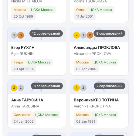
Nikita MIKHAILOV
Polina TSURSKAYA
Москва
ЦСКА Москва
Омск
ЦСКА Москва
25 Oct 1989
11 Jul 2001
12 соревнований
8 соревнований
1
3
2
1
2
Егор РУХИН
Александра ПРОКЛОВА
Egor RUKHIN
Alexandra PROKLOVA
Тверь
ЦСКА Москва
Москва
ЦСКА Москва
29 Apr 2004
05 Apr 2000
8 соревнований
7 соревнований
2
2
1
2
Анна ТАРУСИНА
Вероника КРОПОТИНА
Anna TARUSINA
Veronika KROPOTINA
Одинцово
ЦСКА Москва
Москва
ЦСКА Москва
24 Jan 2003
02 Jan 1991