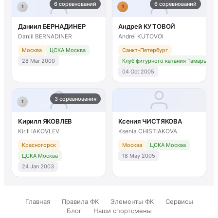
6 соревнований
6 соревнований
1
1
Даниил БЕРНАДИНЕР
Андрей КУТОВОЙ
Daniil BERNADINER
Andrei KUTOVOI
Москва
ЦСКА Москва
Санкт-Петербург
28 Mar 2000
Клуб фигурного катания Тамары Мо
04 Oct 2005
3 соревнования
1
Кирилл ЯКОВЛЕВ
Ксения ЧИСТЯКОВА
Kirill IAKOVLEV
Ksenia CHISTIAKOVA
Красногорск
Москва
ЦСКА Москва
ЦСКА Москва
18 May 2005
24 Jan 2003
Главная
Правила ФК
Элементы ФК
Сервисы
Блог
Наши спортсмены