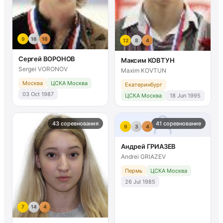
9
16
16
12
8
4
Сергей ВОРОНОВ
Максим КОВТУН
Sergei VORONOV
Maxim KOVTUN
Москва
ЦСКА Москва
Екатеринбург
03 Oct 1987
ЦСКА Москва
18 Jun 1995
43 соревнования
41 соревнование
9
3
4
Андрей ГРИАЗЕВ
Andrei GRIAZEV
Пермь
ЦСКА Москва
26 Jul 1985
7
14
4