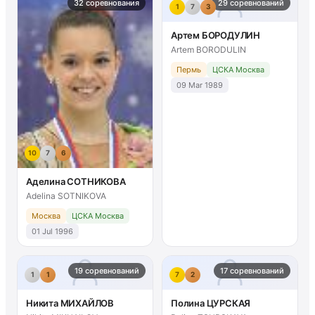
32 соревнования
29 соревнований
1
7
3
Артем БОРОДУЛИН
Artem BORODULIN
Пермь
ЦСКА Москва
09 Mar 1989
10
7
6
Аделина СОТНИКОВА
Adelina SOTNIKOVA
Москва
ЦСКА Москва
01 Jul 1996
19 соревнований
17 соревнований
1
1
7
2
Никита МИХАЙЛОВ
Полина ЦУРСКАЯ