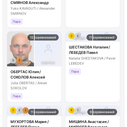
СМIRНОВ Александр
Yuko KAVAGUTI / Alexander
SMIRNOV
Пара
2
2
12 соревнований
11 соревнований
ЛЕБЕДЕВ
ШЕСТАКОВА
ШЕСТАКОВА Наталия /
ЛЕБЕДЕВ Павел
Natalia SHESTAKOVA / Pavel
2
2
СОКОЛОВ
ОБЕРТАС
LEBEDEV
ОБЕРТАС Юлия /
Пара
СОКОЛОВ Алексей
Julia OBERTAS / Alexei
SOKOLOV
Пара
2
2
2
6
1
11 соревнований
9 соревнований
МУХОРТОВА
ЛЕБЕДЕВ
МИРЗОЕВ
МИШИНА
МУХОРТОВА Мария /
МИШИНА Анастасия /
ЛЕБЕДЕВ Павел
МИРЗОЕВ Владислав