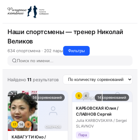
Наши спортсмены — тренер Николай
Великов
634 спортсмена · 202 пары
Фильтры
Найдено
11
результатов
5
4
56 соревнований
14 соревнований
КАРБОВСКАЯ
СЛАВНОВ
КАРБОВСКАЯ Юлия /
СЛАВНОВ Сергей
Julia KARBOVSKAYA / Sergei
17
14
9
SLAVNOV
КАВАГУТИ
СМЕРНОВ
Пара
КАВАГУТИ Юко /