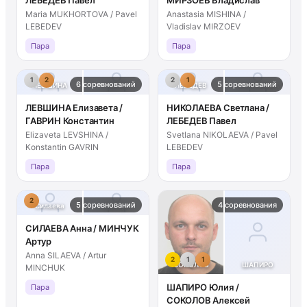
Maria MUKHORTOVA / Pavel
Anastasia MISHINA /
LEBEDEV
Vladislav MIRZOEV
Пара
Пара
1
2
2
1
6 соревнований
5 соревнований
ЛЕВШИНА
ГАВРИН
ЛЕБЕДЕВ
НИКОЛАЕВА
ЛЕВШИНА Елизавета /
НИКОЛАЕВА Светлана /
ГАВРИН Константин
ЛЕБЕДЕВ Павел
Elizaveta LEVSHINA /
Svetlana NIKOLAEVA / Pavel
Konstantin GAVRIN
LEBEDEV
Пара
Пара
2
5 соревнований
4 соревнования
Силаева
Минчук
СИЛАЕВА Анна / МИНЧУК
Артур
Anna SILAEVA / Artur
2
1
1
СОКОЛОВ
ШАПИРО
MINCHUK
ШАПИРО Юлия /
Пара
СОКОЛОВ Алексей