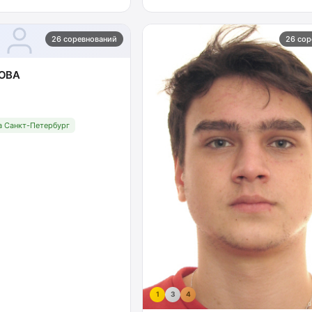
26 соревнований
26 сор
РОВА
 Санкт-Петербург
1
3
4