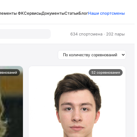
лементы ФК
Сервисы
Документы
Статьи
Блог
Наши спортсмены
634 спортсмена · 202 пары
евнований
52 соревнования