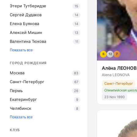
Этери Тутберидзе
15
Сергей Дудаков
14
Елена Буянова
14
Алексей Мишин
13
Валентина Тюкова
11
Показать все
6
12
7
ГОРОД РОЖДЕНИЯ
Алёна ЛЕОНОВ
Москва
83
Alena LEONOVA
Санкт-Петербург
67
Санкт-Петербург
Олимпийская школа
Пермь
26
23 Nov 1990
Екатеринбург
9
Челябинск
8
Показать все
КЛУБ