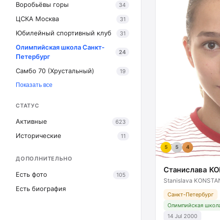
Воробьёвы горы
34
ЦСКА Москва
31
Юбилейный спортивный клуб
31
Олимпийская школа Санкт-
24
Петербург
Самбо 70 (Хрустальный)
19
Показать все
СТАТУС
Активные
623
Исторические
11
5
5
4
ДОПОЛНИТЕЛЬНО
Станислава К
Есть фото
105
Stanislava KONST
Есть биография
Санкт-Петербург
Олимпийская школа
14 Jul 2000