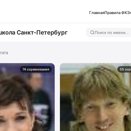
Главная
Правила ФК
Э
школа Санкт-Петербург
тата
74 соревнования
55 сор