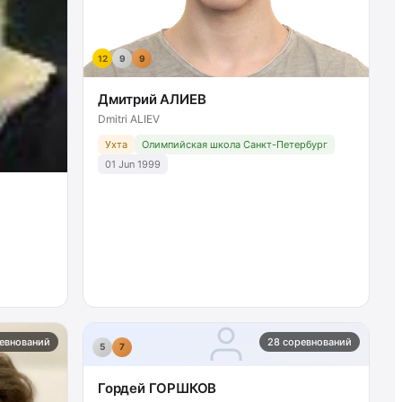
12
9
9
Дмитрий АЛИЕВ
Dmitri ALIEV
Ухта
Олимпийская школа Санкт-Петербург
01 Jun 1999
евнований
28 соревнований
5
7
Гордей ГОРШКОВ