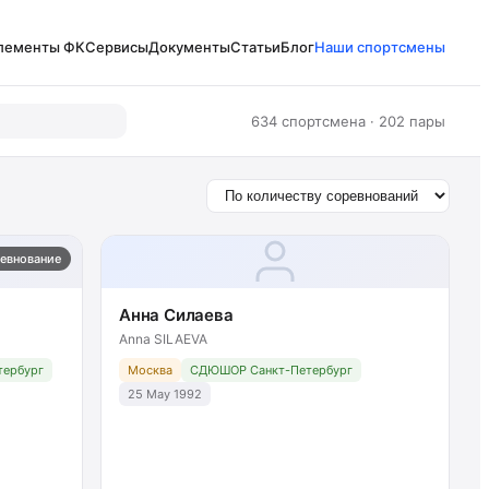
лементы ФК
Сервисы
Документы
Статьи
Блог
Наши спортсмены
634 спортсмена · 202 пары
ревнование
Анна Силаева
Anna SILAEVA
ербург
Москва
СДЮШОР Санкт-Петербург
25 May 1992