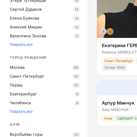
Этери Тутберидзе
15
Сергей Дудаков
14
Елена Буянова
14
Алексей Мишин
13
1
3
Валентина Тюкова
11
Показать все
Екатерина ГЕ
Katarina GERBOLDT
ГОРОД РОЖДЕНИЯ
Санкт-Петербург
Москва
83
28 Mar 1989
Санкт-Петербург
67
Пермь
26
Екатеринбург
9
Артур Минчук
Челябинск
8
Artur MINCHUK
Показать все
Киев
СДЮШОР Са
КЛУБ
Воробьёвы горы
34