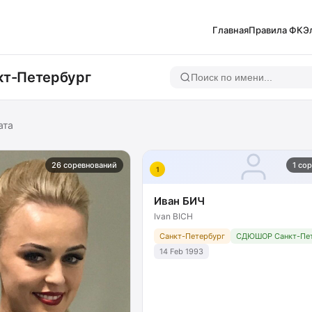
Главная
Правила ФК
Э
т-Петербург
ата
26 соревнований
1 со
1
Иван БИЧ
Ivan BICH
Санкт-Петербург
СДЮШОР Санкт-Пет
14 Feb 1993