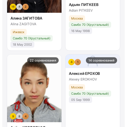
Адьян ПИТКЕЕВ
16
4
2
Adian PITKEEV
Алина ЗАГИТОВА
Москва
Alina ZAGITOVA
Самбо 70 (Хрустальный)
16 May 1998
Ижевск
Самбо 70 (Хрустальный)
18 May 2002
22 соревнования
14 соревнований
4
1
Алексей ЕРОХОВ
Alexey EROKHOV
Москва
Самбо 70 (Хрустальный)
05 Sep 1999
9
8
4