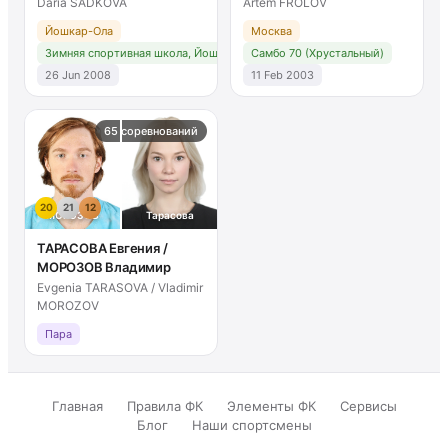
Daria SADKOVA
Artem FROLOV
Йошкар-Ола
Москва
Зимняя спортивная школа, Йошкар-Ола
Самбо 70 (Хрустальный)
26 Jun 2008
11 Feb 2003
65 соревнований
20
21
12
МОРОЗОВ
Тарасова
ТАРАСОВА Евгения /
МОРОЗОВ Владимир
Evgenia TARASOVA / Vladimir
MOROZOV
Пара
Главная
Правила ФК
Элементы ФК
Сервисы
Блог
Наши спортсмены