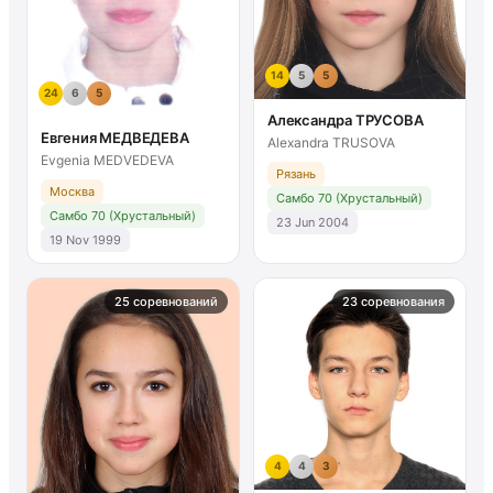
14
5
5
24
6
5
Александра ТРУСОВА
Евгения МЕДВЕДЕВА
Alexandra TRUSOVA
Evgenia MEDVEDEVA
Рязань
Москва
Самбо 70 (Хрустальный)
Самбо 70 (Хрустальный)
23 Jun 2004
19 Nov 1999
25 соревнований
23 соревнования
4
4
3