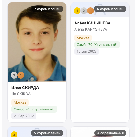
7 соревнований
6 соревнований
1
2
1
Алёна КАНЫШЕВА
Alena KANYSHEVA
Москва
Самбо 70 (Хрустальный)
15 Jun 2005
2
1
Илья СКИРДА
Ilia SKIRDA
Москва
Самбо 70 (Хрустальный)
21 Sep 2002
5 соревнований
4 соревнования
4