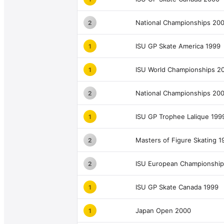
National Championships 20
2
ISU GP Skate America 1999
1
ISU World Championships 2
1
National Championships 20
2
ISU GP Trophee Lalique 199
1
Masters of Figure Skating 1
2
ISU European Championshi
2
ISU GP Skate Canada 1999
1
Japan Open 2000
1