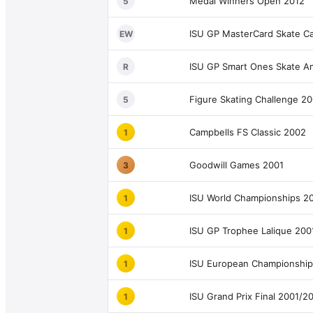
Medal Winners Open 2012
5
ISU GP MasterCard Skate Ca
EW
ISU GP Smart Ones Skate A
R
Figure Skating Challenge 2
5
Campbells FS Classic 2002
1
Goodwill Games 2001
3
ISU World Championships 2
1
ISU GP Trophee Lalique 200
1
ISU European Championshi
1
ISU Grand Prix Final 2001/2
1