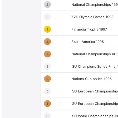
National Championships 19
2
XVIII Olympic Games 1998
5
Finlandia Trophy 1997
1
Skate America 1996
3
National Championships RU
3
ISU Champions Series Final
5
Nations Cup on Ice 1996
3
ISU European Championship
5
ISU European Championship
3
ISU World Championships 1
6