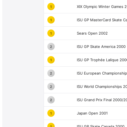
XIX Olympic Winter Games 
1
ISU GP MasterCard Skate C
1
Sears Open 2002
1
ISU GP Skate America 2000
2
ISU GP Trophée Lalique 200
1
ISU European Championship
2
ISU World Championships 2
2
ISU Grand Prix Final 2000/2
2
Japan Open 2001
1
ISU GP Skate Canada 2000
1