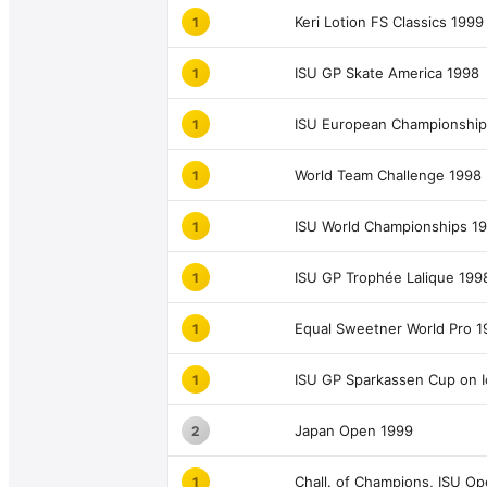
Keri Lotion FS Classics 1999
1
ISU GP Skate America 1998
1
ISU European Championship
1
World Team Challenge 1998
1
ISU World Championships 1
1
ISU GP Trophée Lalique 199
1
Equal Sweetner World Pro 1
1
ISU GP Sparkassen Cup on I
1
Japan Open 1999
2
Chall. of Champions, ISU O
1