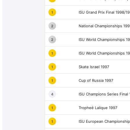
ISU Grand Prix Final 1998/1
1
National Championships 19
2
ISU World Championships 1
2
ISU World Championships 1
1
Skate Israel 1997
1
Cup of Russia 1997
1
ISU Champions Series Final
4
Tropheé Lalique 1997
1
ISU European Championship
1